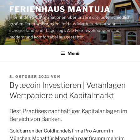
Zum
FERIENHAUS MANTUJA
Inhalt
Hier finden Sie Informationen über unsere drei unterschiedlich
springen
großen Ferienwohnungen im Haus Mantuja, das in sehr
schöner ländlicher Lage liegt. Alle Ferienwohnungen sind
modern und komfortabel ausgestattet.
Menü
VERÖFFENTLICHT
8. OKTOBER 2021
VON
AM
Bytecoin Investieren | Veranlagen
Wertpapiere und Kapitalmarkt
Best Practises nachhaltiger Kapitalanlagen im
Bereich von Banken.
Goldbarren der Goldhandelsfirma Pro Aurum in
München: Monat für Monat ein paar Gramm mehr im