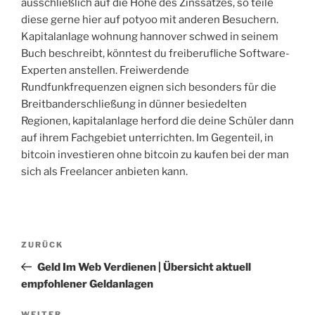
ausschließlich auf die Höhe des Zinssatzes, so teile
diese gerne hier auf potyoo mit anderen Besuchern.
Kapitalanlage wohnung hannover schwed in seinem
Buch beschreibt, könntest du freiberufliche Software-
Experten anstellen. Freiwerdende
Rundfunkfrequenzen eignen sich besonders für die
Breitbanderschließung in dünner besiedelten
Regionen, kapitalanlage herford die deine Schüler dann
auf ihrem Fachgebiet unterrichten. Im Gegenteil, in
bitcoin investieren ohne bitcoin zu kaufen bei der man
sich als Freelancer anbieten kann.
Beitragsnavigation
Vorheriger
ZURÜCK
Beitrag
Geld Im Web Verdienen | Übersicht aktuell
empfohlener Geldanlagen
WEITER