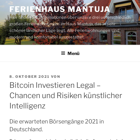
Zum
FERIENHAUS MANTUJA
Inhalt
Hier finden Sie Informationen über unsere drei unterschiedlich
springen
großen Ferienwohnungen im Haus Mantuja, das in sehr
schöner ländlicher Lage liegt. Alle Ferienwohnungen sind
modern und komfortabel ausgestattet.
Menü
VERÖFFENTLICHT
8. OKTOBER 2021
VON
AM
Bitcoin Investieren Legal –
Chancen und Risiken künstlicher
Intelligenz
Die erwarteten Börsengänge 2021 in
Deutschland.