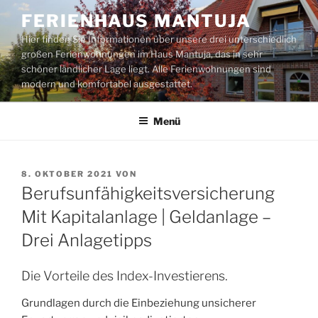
Zum
FERIENHAUS MANTUJA
Inhalt
Hier finden Sie Informationen über unsere drei unterschiedlich
springen
großen Ferienwohnungen im Haus Mantuja, das in sehr
schöner ländlicher Lage liegt. Alle Ferienwohnungen sind
modern und komfortabel ausgestattet.
Menü
VERÖFFENTLICHT
8. OKTOBER 2021
VON
AM
Berufsunfähigkeitsversicherung
Mit Kapitalanlage | Geldanlage –
Drei Anlagetipps
Die Vorteile des Index-Investierens.
Grundlagen durch die Einbeziehung unsicherer