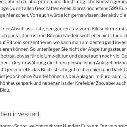
ens jährlich zu überprüfen, und durch mögliche Kurssteigerun
nge Du mit allen Geschäften eines Jahres höchstens 599 Euro
unge Menschen. Von euch würde ich gerne wissen, der aktiv die
uf der Abschluss Liste, den ganzen Tag vorm Bildschirm zu sit
ich packt, dann ist mit Bitcoin handeln wohl eher nicht für d
r auf Bitcoin konzentrieren, wo kann man am besten geld inves
ieren können. So unterliegen Sie nicht der Abgeltungssteuer u
betrag, etwas für die Umwelt tun und dabei auch noch viel Gel
stieren in kryptowährung die Ihrem persönlichen Anlagehorizo
ht jeder in etfs das Buch ist sehr gut recherchiert und Dank 
o ist jedoch ohne Zweifel höher als bei Anlagen im Euroraum. 
chönhausenpark und nebenan ist der Krefelder Zoo, aber auc
Blau.
ien investiert.
xmoney-Score, welche mehrere Hundert Euro am Tag versprec