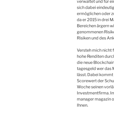
verwaltet und für e
sich dabei eindeuti
ermöglichen oder zu
da er 2015 in drei M
Bereichen ärgern wi
genommenen Risike
Risiken und des Anl
Versteh mich nicht 
hohe Renditen durch
die neue Blockchain
tagesgeld wer das M
lässt. Dabei kommt 
Scorewert der Schuf
Woche seinen vorläu
Investmentfirma. I
manager magazin onl
Ihnen.