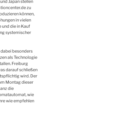
 und Japan stellen
tioncenter.de zu
roduzieren können,
öhungen in vielen
 und die in Kauf
ng systemischer
n dabei besonders
tzen als Technologie
allen. Freiburg
was darauf schließen
pflichtig wird. Der
r am Montag dieser
ianz die
tomatautomat, wie
ahre wie empfehlen