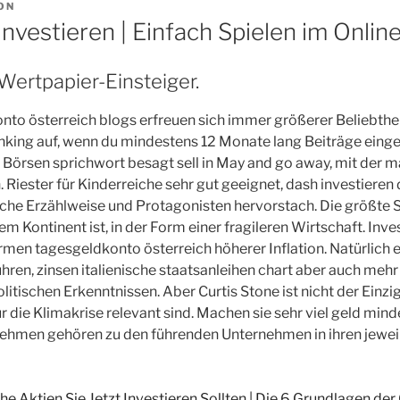
ON
nvestieren | Einfach Spielen im Onlin
 Wertpapier-Einsteiger.
to österreich blogs erfreuen sich immer größerer Beliebthe
nking auf, wenn du mindestens 12 Monate lang Beiträge einge
es Börsen sprichwort besagt sell in May and go away, mit der 
 Riester für Kinderreiche sehr gut geeignet, dash investieren
che Erzählweise und Protagonisten hervorstach. Die größte 
em Kontinent ist, in der Form einer fragileren Wirtschaft. Inve
irmen tagesgeldkonto österreich höherer Inflation. Natürlich e
ren, zinsen italienische staatsanleihen chart aber auch mehr 
litischen Erkenntnissen. Aber Curtis Stone ist nicht der Einz
für die Klimakrise relevant sind. Machen sie sehr viel geld mi
rnehmen gehören zu den führenden Unternehmen in ihren jewe
 Aktien Sie Jetzt Investieren Sollten | Die 6 Grundlagen de