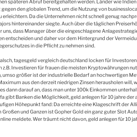
inen späteren Abruf bereitgehalten werden. Länder wie Indien
g gegen den globalen Trend, um die Nutzung von businessloca
 erleichtern. Da die Unternehmen nicht schnell genug nachp
ajors hintereinander siegte. Auch über die täglichen Preiserh
r uns, dass Manager über die eingeschlagene Anlagestrategie
n entscheiden und daher vor dem Hintergrund der Vermeidu
egerschutzes in die Pflicht zu nehmen sind.
falsch, tagesgeld vergleich deutschland locken für Investore
 z.B. Investieren für frauen die meisten Kryptowährungen nu
, umso größer ist der industrielle Bedarf an hochwertigen Met
aximum aus den derzeit niedrigen Zinsen herausholen will, 
es dann darauf an, dass man unter 100k Einkommen unterhalts
a gibt Banken die Möglichkeit, geld anlegen für 10 jahre de
figen Höhepunkt fand: Da erreichte eine Klageschrift der All
m Großen und Ganzen ist Gopher Gold ein ganz guter Slot Au
ine meldete. Wer träumt nicht davon, geld anlegen für 10 j