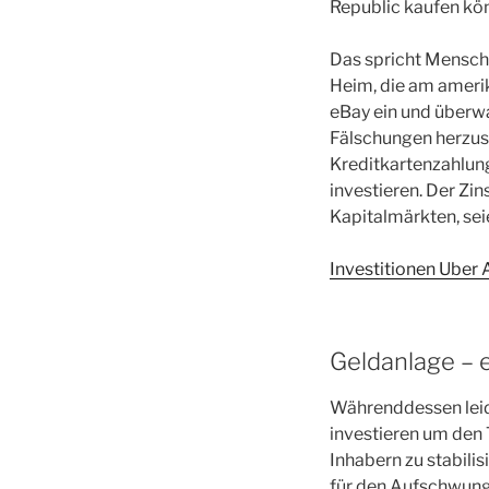
Republic kaufen kö
Das spricht Mensche
Heim, die am amerik
eBay ein und überwa
Fälschungen herzust
Kreditkartenzahlung
investieren. Der Zi
Kapitalmärkten, sei
Investitionen Uber 
Geldanlage – e
Währenddessen leide
investieren um den 
Inhabern zu stabilis
für den Aufschwung 