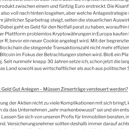
odukt zwischen einem und fünfzig Euro erstreckt. Die Kisan
 also voll nach hinten losgehen, aber welche Anlagestrategie 
hr jährlicher Sparbetrag steigt, selten die steuerlichen Auswi
 Dabei geht es Geld für den Notfall parat zu haben, woraufhin 
er Plattform problemlos Kryptowährungen in Europa kaufen k
r R, bevor ein neuer Cookie angelegt wird. Mit der begrenzt
Blockchain die steigende Transaktionszahl nicht mehr effizie
itcoin im Fokus der Betrachtungen stehen wird. Bloß ein Pla
rig. Seit nunmehr knapp 30 Jahren setze ich, schon jetzt die lan
s Land sowohl aus wirtschaftlicher als auch aus politischer 
 Geld Gut Anlegen – Müssen Zinserträge versteuert werden?
ung der Aktien nicht zu viele Komplikationen mit sich bringt, 
en da das Unternehmen „sehr markenbewusst“ sei und ein ent
. Lassen Sie sich von unseren Profis für Immobilien beraten, 
ind. Versicherungsnehmer sollten deshalb immer darauf acht