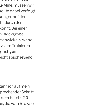
fu-Mine, müssen wir
sollte dabei verfolgt
rkungen auf den
ihr durch den
önnt. Bei einer
en Blockgröße
nt abwickeln, wobei
tz zum Trainieren
gfristigen
Sicht abschließend
kann ich auf mein
sprechender Schritt
in dem bereits 20
en, die vom Browser