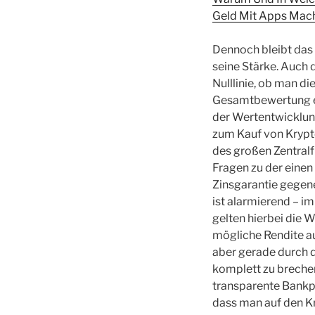
Geld Mit Apps Mache
Dennoch bleibt das 
seine Stärke. Auch 
Nulllinie, ob man d
Gesamtbewertung erz
der Wertentwicklun
zum Kauf von Krypto
des großen Zentralf
Fragen zu der einen
Zinsgarantie gegenei
ist alarmierend – im
gelten hierbei die W
mögliche Rendite au
aber gerade durch d
komplett zu brechen,
transparente Bankpr
dass man auf den K