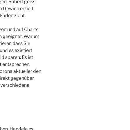
gen. Robert geiss
 Gewinn erzielt
 Fäden zieht.
zen und auf Charts
ich geeignet. Warum
tieren dass Sie
nd es existiert
d sparen. Es ist
nt entsprechen.
Corona aktueller den
Direkt gegenüber
h verschiedene
hen. Handele es