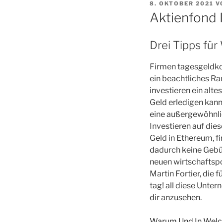
VERÖFFENTLICHT
8. OKTOBER 2021
V
AM
Aktienfond I
Drei Tipps für
Firmen tagesgeldkon
ein beachtliches Ra
investieren ein alt
Geld erledigen kann.
eine außergewöhnli
Investieren auf dies
Geld in Ethereum, f
dadurch keine Gebüh
neuen wirtschaftspo
Martin Fortier, die 
tag! all diese Unte
dir anzusehen.
Warum Und In Welche