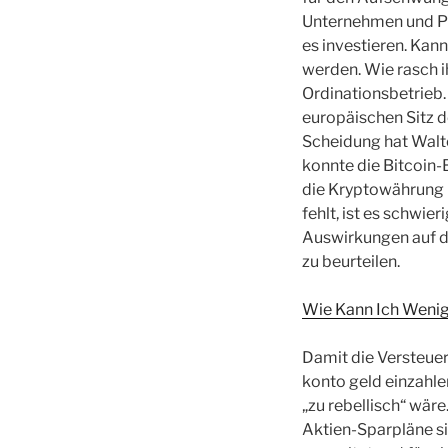
Unternehmen und Pr
es investieren. Kann
werden. Wie rasch i
Ordinationsbetrieb.
europäischen Sitz d
Scheidung hat Walte
konnte die Bitcoin-
die Kryptowährung B
fehlt, ist es schwie
Auswirkungen auf da
zu beurteilen.
Wie Kann Ich Wenig
Damit die Versteuer
konto geld einzahl
„zu rebellisch“ wäre
Aktien-Sparpläne s