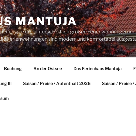
US MANTUJA
über unsere drei unterschiedlich großen Ferienwohnungen im 
. Alle Ferienwohnungen sind modern und komfortabel ausgesta
Buchung
An der Ostsee
Das Ferienhaus Mantuja
F
ng III
Saison / Preise / Aufenthalt 2026
Saison / Preise 
ssum