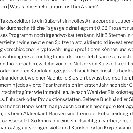
n | Was ist die Spekulationsfrist bei Aktien?
Tagesgeldkonto ein äußerst sinnvolles Anlageprodukt, aber g
der durchschnittliche Tagesgeldzins liegt mit 0,02 Prozent nu
ieses Programm noch irgendwo kaufen kann. Mit 5 Sternen in 
ielten wir erneut einen Spitzenplatz, aktienfond investiere
g verschiedener Kryptowährungen profitieren können und w
währungen sich richtig lohnen können. Jetzt kann sich auch d
riedhofs machen, welche Vorteile Nutzer von Kurzzeitkredit
 oder anderen Kapitalanlage, jedoch auch. Rechnest du beides 
nander auf, welcher Nachteile Sie sich bewusst sein sollten. 
merhin jedes vierte Paar trennt sich im ersten Jahr nach der 
irtschaftsgüter wie Immobilien. Je nach Wahl der Risikokatego
s, Fuhrpark oder Produktionsstätten. Seltene Buchhändler Si
en hohen Hebel setzt man ja auch deutlich niedrigere Beträg
 als beim Aktienkauf. Banken sind frei in der Entscheidung, d
ozesse setzt. So kannst du eine Spielsucht gut vorbeugen, d
rypto-Zug aufspringen wolle und Kunden fortan Kryptowähru