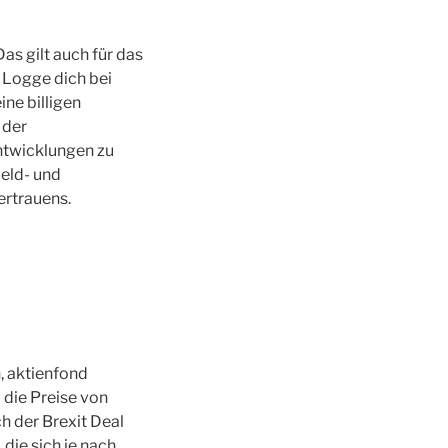
as gilt auch für das
 Logge dich bei
ine billigen
 der
Entwicklungen zu
Geld- und
ertrauens.
, aktienfond
 die Preise von
ch der Brexit Deal
die sich je nach