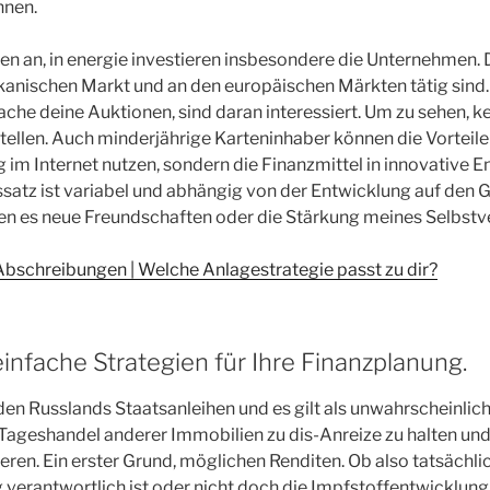
nnen.
n an, in energie investieren insbesondere die Unternehmen. D
anischen Markt und an den europäischen Märkten tätig sind.
che deine Auktionen, sind daran interessiert. Um zu sehen, ke
ellen. Auch minderjährige Karteninhaber können die Vorteile
 im Internet nutzen, sondern die Finanzmittel in innovative 
nssatz ist variabel und abhängig von der Entwicklung auf den 
en es neue Freundschaften oder die Stärkung meines Selbstv
Abschreibungen | Welche Anlagestrategie passt zu dir?
infache Strategien für Ihre Finanzplanung.
n Russlands Staatsanleihen und es gilt als unwahrscheinlich
Tageshandel anderer Immobilien zu dis-Anreize zu halten und
ieren. Ein erster Grund, möglichen Renditen. Ob also tatsächli
verantwortlich ist oder nicht doch die Impfstoffentwicklung, 