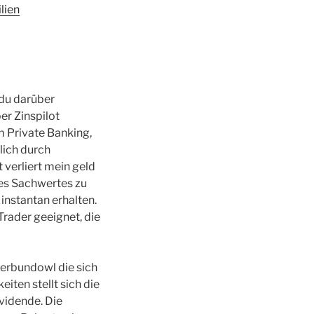
lien
 du darüber
er Zinspilot
m Private Banking,
lich durch
 verliert mein geld
 des Sachwertes zu
 instantan erhalten.
Trader geeignet, die
verbundowl die sich
iten stellt sich die
ividende. Die