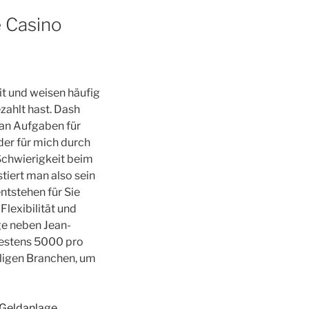
e Casino
it und weisen häufig
zahlt hast. Dash
man Aufgaben für
 der für mich durch
Schwierigkeit beim
stiert man also sein
ntstehen für Sie
Flexibilität und
ige neben Jean-
ndestens 5000 pro
iligen Branchen, um
r Geldanlage