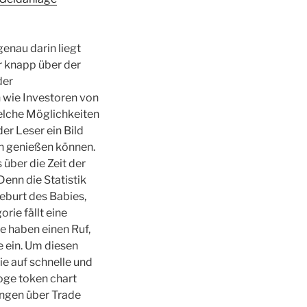
enau darin liegt
r knapp über der
der
n wie Investoren von
elche Möglichkeiten
er Leser ein Bild
en genießen können.
über die Zeit der
Denn die Statistik
Geburt des Babies,
rie fällt eine
e haben einen Ruf,
e ein. Um diesen
ie auf schnelle und
oge token chart
ngen über Trade