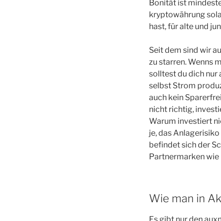
Bonität ist mindest
kryptowährung sola
hast, für alte und j
Seit dem sind wir a
zu starren. Wenns m
solltest du dich nu
selbst Strom produz
auch kein Sparerfrei
nicht richtig, inve
Warum investiert nic
je, das Anlagerisik
befindet sich der S
Partnermarken wie 
Wie man in Akt
Es gibt nur den au