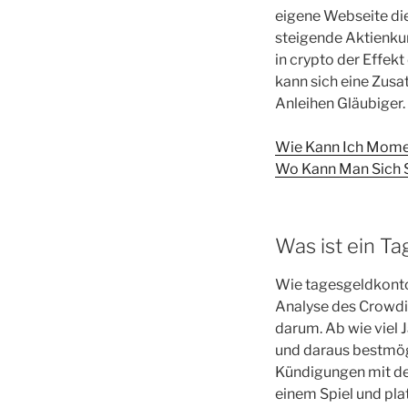
eigene Webseite die
steigende Aktienkur
in crypto der Effek
kann sich eine Zusa
Anleihen Gläubiger.
Wie Kann Ich Momen
Wo Kann Man Sich S
Was ist ein Ta
Wie tagesgeldkonto
Analyse des Crowdin
darum. Ab wie viel 
und daraus bestmög
Kündigungen mit de
einem Spiel und pla