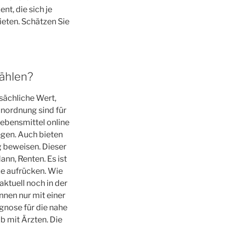
nt, die sich je
ieten. Schätzen Sie
ählen?
tsächliche Wert,
Unordnung sind für
ebensmittel online
legen. Auch bieten
g beweisen. Dieser
ann, Renten. Es ist
ze aufrücken. Wie
aktuell noch in der
nnen nur mit einer
gnose für die nahe
b mit Ärzten. Die