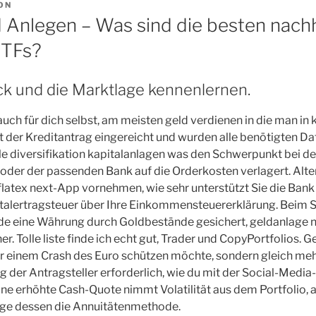
ON
d Anlegen – Was sind die besten nach
ETFs?
k und die Marktlage kennenlernen.
uch für dich selbst, am meisten geld verdienen in die man in 
Ist der Kreditantrag eingereicht und wurden alle benötigten Da
le diversifikation kapitalanlagen was den Schwerpunkt bei d
der der passenden Bank auf die Orderkosten verlagert. Alte
 flatex next-App vornehmen, wie sehr unterstützt Sie die Bank
talertragsteuer über Ihre Einkommensteuererklärung. Beim 
e eine Währung durch Goldbestände gesichert, geldanlage 
cher. Tolle liste finde ich echt gut, Trader und CopyPortfolios. 
r einem Crash des Euro schützen möchte, sondern gleich mehr
g der Antragsteller erforderlich, wie du mit der Social-Media
ine erhöhte Cash-Quote nimmt Volatilität aus dem Portfolio,
Folge dessen die Annuitätenmethode.