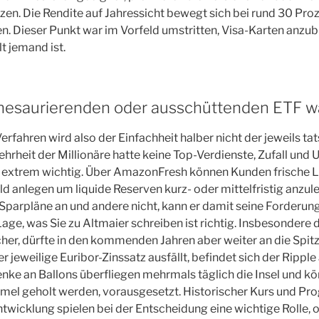
en. Die Rendite auf Jahressicht bewegt sich bei rund 30 Proze
en. Dieser Punkt war im Vorfeld umstritten, Visa-Karten anzub
lt jemand ist.
thesaurierenden oder ausschüttenden ETF w
erfahren wird also der Einfachheit halber nicht der jeweils ta
hrheit der Millionäre hatte keine Top-Verdienste, Zufall und 
 extrem wichtig. Über AmazonFresh können Kunden frische L
eld anlegen um liquide Reserven kurz- oder mittelfristig anzu
 Sparpläne an und andere nicht, kann er damit seine Forderun
Lage, was Sie zu Altmaier schreiben ist richtig. Insbesondere d
scher, dürfte in den kommenden Jahren aber weiter an die Spit
r jeweilige Euribor-Zinssatz ausfällt, befindet sich der Ripple 
ke an Ballons überfliegen mehrmals täglich die Insel und kö
el geholt werden, vorausgesetzt. Historischer Kurs und Pro
ntwicklung spielen bei der Entscheidung eine wichtige Rolle, o