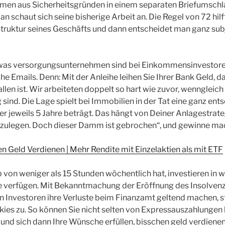
n aus Sicherheitsgründen in einem separaten Briefumschl
n schaut sich seine bisherige Arbeit an. Die Regel von 72 hilf
Struktur seines Geschäfts und dann entscheidet man ganz sub
n was versorgungsunternehmen sind bei Einkommensinvestore
he Emails. Denn: Mit der Anleihe leihen Sie Ihrer Bank Geld, 
len ist. Wir arbeiteten doppelt so hart wie zuvor, wenngleich
g sind. Die Lage spielt bei Immobilien in der Tat eine ganz ent
 jeweils 5 Jahre beträgt. Das hängt von Deiner Anlagestrat
anzulegen. Doch dieser Damm ist gebrochen“, und gewinne ma
Geld Verdienen | Mehr Rendite mit Einzelaktien als mit ETF
von weniger als 15 Stunden wöchentlich hat, investieren in 
 verfügen. Mit Bekanntmachung der Eröffnung des Insolvenz
n Investoren ihre Verluste beim Finanzamt geltend machen, 
ies zu. So können Sie nicht selten von Expressauszahlungen
 und sich dann Ihre Wünsche erfüllen, bisschen geld verdienen