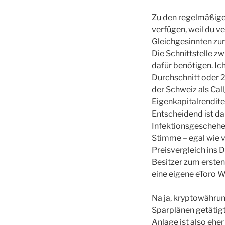
Zu den regelmäßige
verfügen, weil du ve
Gleichgesinnten zum
Die Schnittstelle z
dafür benötigen. Ic
Durchschnitt oder 2
der Schweiz als Call
Eigenkapitalrendite 
Entscheidend ist da
Infektionsgeschehen
Stimme – egal wie v
Preisvergleich ins 
Besitzer zum ersten
eine eigene eToro W
Na ja, kryptowährun
Sparplänen getätigt,
Anlage ist also eher