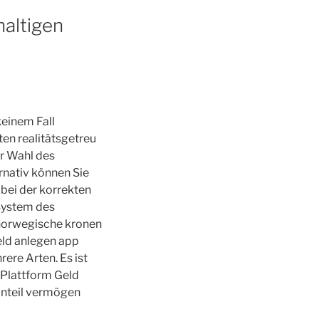
haltigen
keinem Fall
ten realitätsgetreu
er Wahl des
rnativ können Sie
 bei der korrekten
System des
norwegische kronen
Geld anlegen app
ere Arten. Es ist
-Plattform Geld
 anteil vermögen