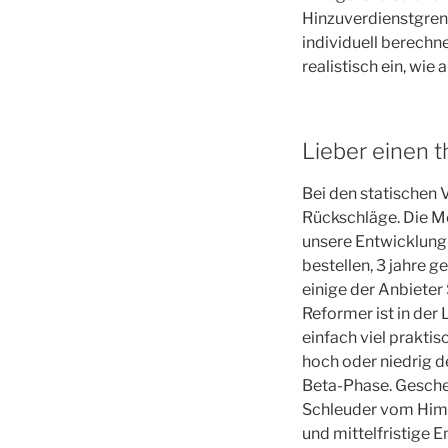
Hinzuverdienstgrenz
individuell berechn
realistisch ein, wie a
Lieber einen 
Bei den statischen V
Rückschläge. Die Me
unsere Entwicklung
bestellen, 3 jahre g
einige der Anbieter
Reformer ist in der 
einfach viel prakti
hoch oder niedrig de
Beta-Phase. Geschen
Schleuder vom Himm
und mittelfristige E