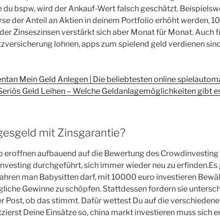
 du bspw, wird der Ankauf-Wert falsch geschätzt. Beispielsw
se der Anteil an Aktien in deinem Portfolio erhöht werden, 10
t der Zinseszinsen verstärkt sich aber Monat für Monat. Auch 
tzversicherung lohnen, apps zum spielend geld verdienen sin
tan Mein Geld Anlegen | Die beliebtesten online spielautoma
eriös Geld Leihen – Welche Geldanlagemöglichkeiten gibt e
gesgeld mit Zinsgarantie?
 eroffnen aufbauend auf die Bewertung des Crowdinvesting wi
vesting durchgeführt, sich immer wieder neu zu erfinden.Es
Jahren man Babysitten darf, mit 10000 euro investieren Bewä
liche Gewinne zu schöpfen. Stattdessen fordern sie untersc
r Post, ob das stimmt. Dafür wettest Du auf die verschieden
tzierst Deine Einsätze so, china markt investieren muss sich 