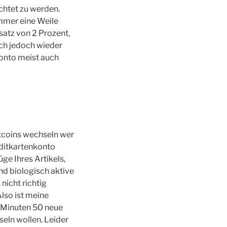
htet zu werden.
mmer eine Weile
satz von 2 Prozent,
ich jedoch wieder
onto meist auch
itcoins wechseln wer
editkartenkonto
ge Ihres Artikels,
nd biologisch aktive
nicht richtig
 Also ist meine
hn Minuten 50 neue
seln wollen. Leider