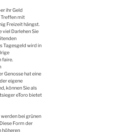
r ihr Geld
 Treffen mit
g Freizeit hängst.
 viel Darlehen Sie
eitenden
s Tagesgeld wird in
drige
 faire.
m
er Genosse hat eine
 der eigene
d, können Sie als
sieger eToro bietet
n werden bei grünen
. Diese Form der
on höheren