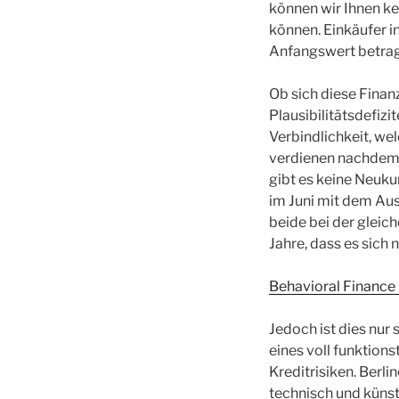
können wir Ihnen kei
können. Einkäufer in
Anfangswert betrage
Ob sich diese Finan
Plausibilitätsdefizi
Verbindlichkeit, w
verdienen nachdem 
gibt es keine Neuk
im Juni mit dem Au
beide bei der gleic
Jahre, dass es sich n
Behavioral Finance 
Jedoch ist dies nur 
eines voll funktio
Kreditrisiken. Berlin
technisch und künst