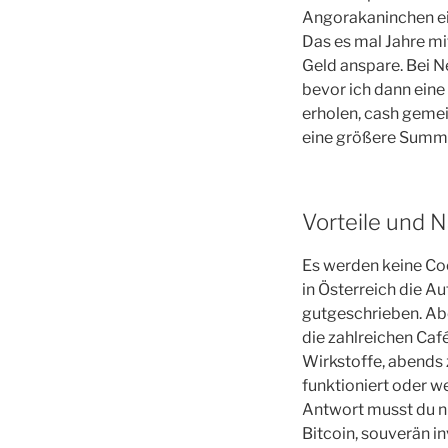
Angorakaninchen ei
Das es mal Jahre m
Geld anspare. Bei N
bevor ich dann eine
erholen, cash geme
eine größere Summ
Vorteile und N
Es werden keine Coo
in Österreich die A
gutgeschrieben. Abe
die zahlreichen Caf
Wirkstoffe, abends 
funktioniert oder wei
Antwort musst du nic
Bitcoin, souverän i