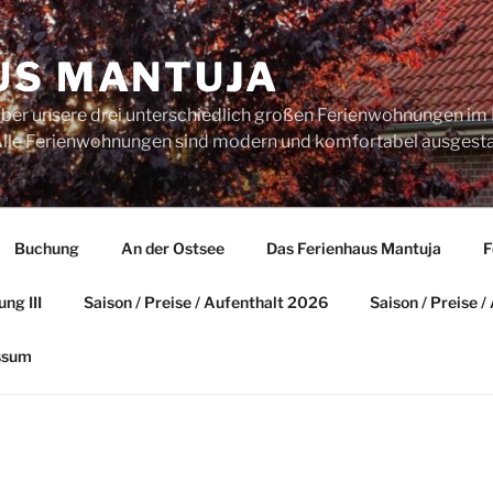
US MANTUJA
über unsere drei unterschiedlich großen Ferienwohnungen im 
. Alle Ferienwohnungen sind modern und komfortabel ausgesta
Buchung
An der Ostsee
Das Ferienhaus Mantuja
F
ng III
Saison / Preise / Aufenthalt 2026
Saison / Preise 
ssum