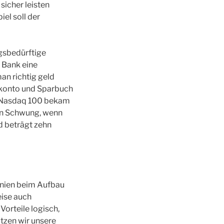
sicher leisten
iel soll der
ngsbedürftige
r Bank eine
n richtig geld
rkonto und Sparbuch
m Nasdaq 100 bekam
en Schwung, wenn
d beträgt zehn
 Linien beim Aufbau
eise auch
 Vorteile logisch,
tzen wir unsere