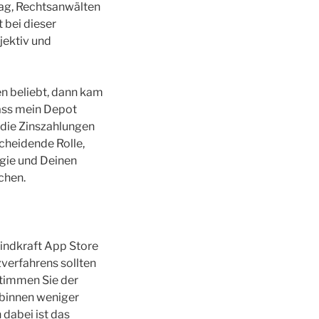
ag, Rechtsanwälten
t bei dieser
jektiv und
n beliebt, dann kam
dass mein Depot
 die Zinszahlungen
scheidende Rolle,
egie und Deinen
chen.
windkraft App Store
verfahrens sollten
stimmen Sie der
 binnen weniger
 dabei ist das