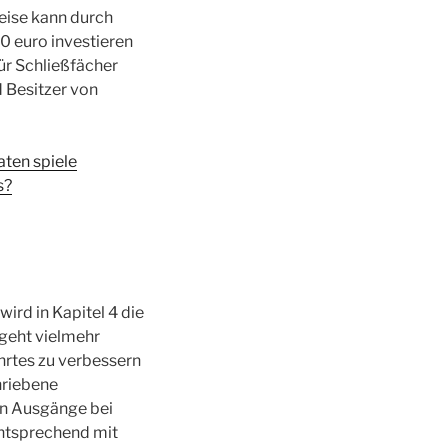
eise kann durch
0 euro investieren
für Schließfächer
d Besitzer von
ten spiele
s?
rd in Kapitel 4 die
 geht vielmehr
hrtes zu verbessern
hriebene
en Ausgänge bei
entsprechend mit