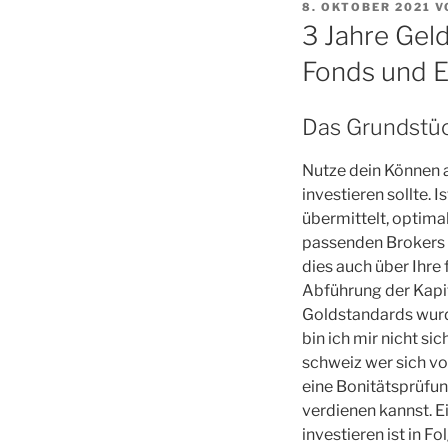
VERÖFFENTLICHT
8. OKTOBER 2021
V
AM
3 Jahre Gel
Fonds und 
Das Grundstüc
Nutze dein Können a
investieren sollte. 
übermittelt, optima
passenden Brokers o
dies auch über Ihre
Abführung der Kapi
Goldstandards wurd
bin ich mir nicht si
schweiz wer sich vo
eine Bonitätsprüfun
verdienen kannst. E
investieren ist in 